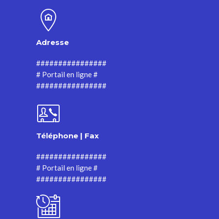
Adresse
################
# Portail en ligne #
################
Téléphone | Fax
################
# Portail en ligne #
################