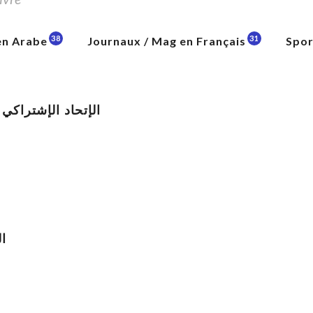
38
31
en Arabe
Journaux / Mag en Français
Spor
Al Ittihad Al Ichtiraki الإتحاد الإشتراكي
الم