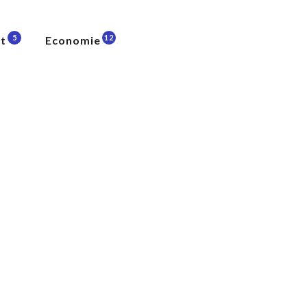
5
12
t
Economie