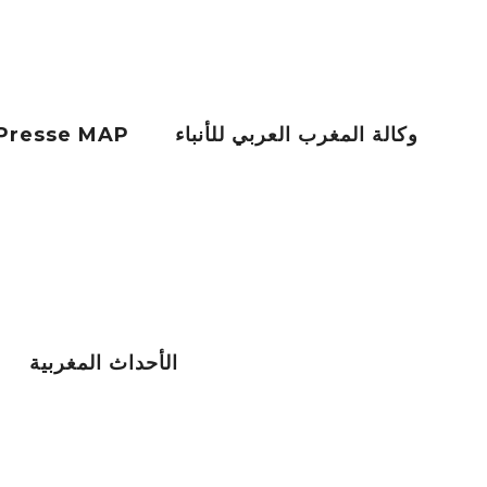
Agence Maghreb Arabe Presse MAP وكالة المغرب العربي للأنباء
Al Ahdath Al Maghribia الأحداث المغربية