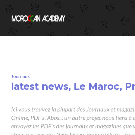
Journaux
latest news, Le Maroc, Pr
Ici vous trouvez la plupart des Journaux et magaz
Online, PDF's, Abos... un autre projet nous tiens à 
envoyez les PDF's des journaux et magazines que 
choisissez par des Newsletters indivisualisés... à su