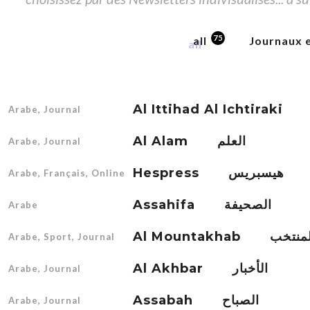
75
all
Journaux 
Arabe, Journal
Al Alam العلم
Arabe, Journal
Hespress هيسبريس
Arabe, Français, Online
Assahifa الصحيفة
Arabe
Al Mountakhab نتخب
Arabe, Sport, Journal
Al Akhbar الأخبار
Arabe, Journal
Assabah الصباح
Arabe, Journal