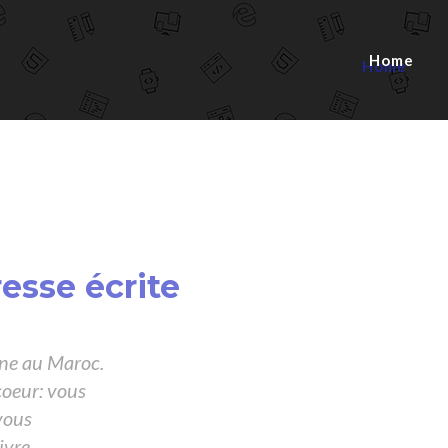
Home
esse écrite
ine au Maroc.
coeur: vous
vous
ivre