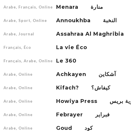
Menara منارة
Arabe, Français, Online
Annoukhba النخبة
Arabe, Sport, Online
Arabe, Journal
La vie Éco
Français, Éco
Le 360
Français, Arabe, Online
Achkayen آشكاين
Arabe, Online
Kifach? كيفاش؟
Arabe, Online
Howiya Press بريس
Arabe, Online
Febrayer فبراير
Arabe, Online
Goud كود
Arabe, Online