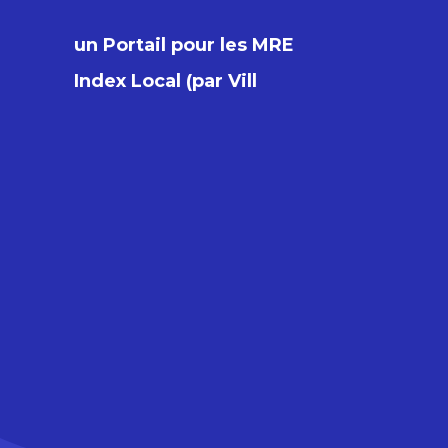
un Portail pour les MRE
Index
L
o
c
a
l
(
p
a
r
V
i
l
l
e
)
e
t