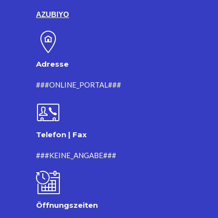
AZUBIYO
Adresse
###ONLINE_PORTAL###
Telefon | Fax
###KEINE_ANGABE###
Öffnungszeiten