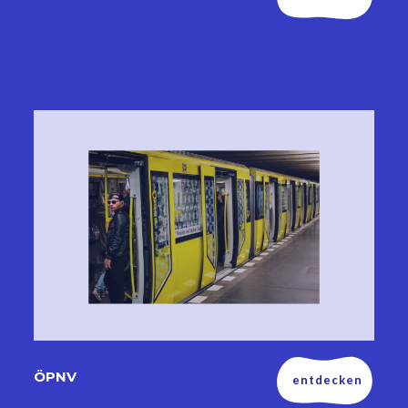
ÖPNV
entdecken