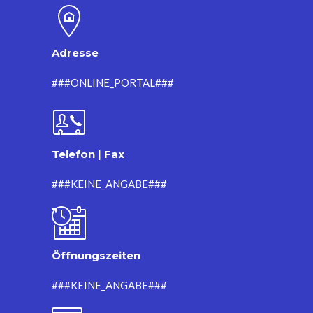
Adresse
###ONLINE_PORTAL###
Telefon | Fax
###KEINE_ANGABE###
Öffnungszeiten
###KEINE_ANGABE###